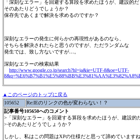
「深刻なエラー」を回避する算段を求めたほうが、建設的だ
そのあたりどうでしょうか？
保存先であくまで解決を求めるのですか？
深刻なエラーの発生に何らかの再現性があるのなら、
そちらを解決されたらと思うのですが、ただランダムな
発生では、致し方ないですが…。
深刻なエラーの検索結果
http://www.google.co.jp/search?hl=ja&ie=UTF-8&oe=UTF-
8&q=%E6%B7%B1%E5%88%BB%E3%81%AA%E3%82%A8%E3%
▲このページのトップに戻る
105652
Re:IEのリンクの色が変わらない！？
記事番号105650へのコメント
>「深刻なエラー」を回避する算段を求めたほうが、建設的
>そのあたりどうでしょうか？
しかし、私はこの問題はXPの仕様だと思って諦めています