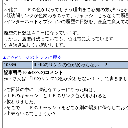
>
>>他に、ＩＥの色が戻ってしまう理由をご存知の方がいた
>既訪問リンクが色変わるのって、キャッシュじゃなくて履
>インターネットオプションの履歴の日数を、任意で変えて
履歴の日数は４０日になっています。
しかし、履歴は残っていても、色は青に戻っています。
引き続き宜しくお願いします。
▲このページのトップに戻る
105650
Re:IEのリンクの色が変わらない！？
記事番号105648へのコメント
yubaさんは 「IEのリンクの色が変わらない！？」で書きま
>ご回答の中に、深刻なエラーになった時は、
>ＩＥのキャッシュとＩＥのリンク色が消されると
>教わりました。
>そこで、ＩＥのキャッシュをどこか別の場所に保存してお
>出来ないのでしょうか？