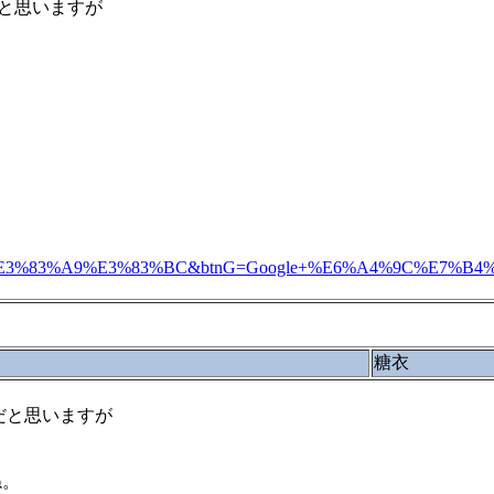
と思いますが
83%A9%E3%83%BC&btnG=Google+%E6%A4%9C%E7%B4%A2
糖衣
だと思いますが
ね。