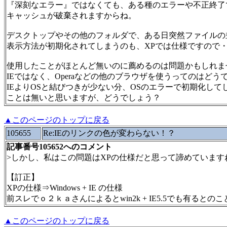
『深刻なエラー』ではなくても、ある種のエラーや不正終了
キャッシュが破棄されますからね。
デスクトップやその他のフォルダで、ある日突然ファイルの
表示方法が初期化されてしまうのも、XPでは仕様ですので
使用したことがほとんど無いのに薦めるのは問題かもしれま
IEではなく、Operaなどの他のブラウザを使うってのはどう
IEよりOSと結びつきが少ない分、OSのエラーで初期化して
ことは無いと思いますが、どうでしょう？
▲このページのトップに戻る
105655
Re:IEのリンクの色が変わらない！？
記事番号105652へのコメント
>しかし、私はこの問題はXPの仕様だと思って諦めています
【訂正】
XPの仕様⇒Windows + IE の仕様
前スレでｏ２ｋａさんによるとwin2k + IE5.5でも有るとの
▲このページのトップに戻る