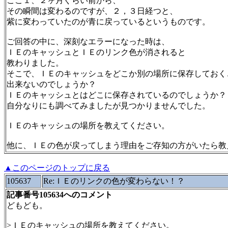
ここ１、２ヶ月ぐらい前から、
その瞬間は変わるのですが、２，３日経つと、
紫に変わっていたのが青に戻っているというものです。
ご回答の中に、深刻なエラーになった時は、
ＩＥのキャッシュとＩＥのリンク色が消されると
教わりました。
そこで、ＩＥのキャッシュをどこか別の場所に保存しておく
出来ないのでしょうか？
ＩＥのキャッシュとはどこに保存されているのでしょうか？
自分なりにも調べてみましたが見つかりませんでした。
ＩＥのキャッシュの場所を教えてください。
他に、ＩＥの色が戻ってしまう理由をご存知の方がいたら教
▲このページのトップに戻る
105637
Re:ＩＥのリンクの色が変わらない！？
記事番号105634へのコメント
どもども。
>ＩＥのキャッシュの場所を教えてください。