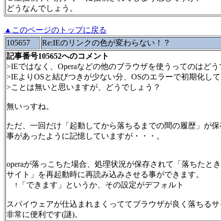
どうなんでしょう。
▲このページのトップに戻る
105657
Re:IEのリンクの色が変わらない！？
記事番号105652へのコメント
>IEではなく、Operaなどの他のブラウザを使うってのはど
>IEよりOSと結びつきが少ない分、OSのエラーで初期化し
>ことは無いと思いますが、どうでしょう？
無いっすね。
ただ、一回だけ「起動してから落ちるまでの間の履歴」が保
事があったように記憶していますが・・・。
operaが落っこちた場合、処理状況が保存されて「落ちたと
サイト」を再起動時に再読み込みさせる事ができます。
↑「できます」というか、その設定がデフォルト
スパイウェアが仕込まれまくっててブラウザが良く落ちるサ
非常に便利です(謎)。