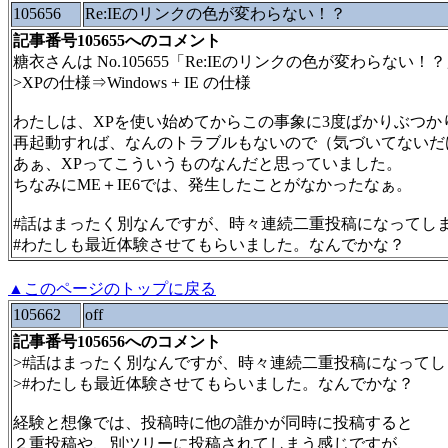
105656
Re:IEのリンクの色が変わらない！？
記事番号105655へのコメント
糖衣さんは No.105655「Re:IEのリンクの色が変わらない
>XPの仕様⇒Windows + IE の仕様
わたしは、XPを使い始めてからこの事象に3度ばかりぶつか
再起動すれば、なんのトラブルもないので（気づいてないだ
あぁ、XPってこういうものなんだと思っていました。
ちなみにME＋IE6では、発生したことがなかったなぁ。
#話はまったく別なんですが、時々連続二重投稿になってし
#わたしも最近体験させてもらいました。なんでかな？
▲このページのトップに戻る
105662
off
記事番号105656へのコメント
>#話はまったく別なんですが、時々連続二重投稿になって
>#わたしも最近体験させてもらいました。なんでかな？
経験と想像では、投稿時に他の誰かが同時に投稿すると
２重投稿や、別ツリーに投稿されてしまう感じですが、