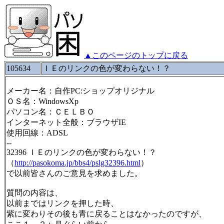
▲このページのトップに戻る
105634
ＩＥのリンクの色が変わらない！？
メーカー名：自作PC:ショップオリジナル
ＯＳ名：WindowsXp
パソコン名：ＣＥＬＢＯ
インターネット全般：ブラウザIE
使用回線：ADSL
--
32396 ＩＥのリンクの色が変わらない！？
（
http://pasokoma.jp/bbs4/pslg32396.html
）
で以前皆さんのご意見を求めました。
質問の内容は、
以前まではリンクを押した時、
紫に変わりその後も青に戻ることはなかったのですが、