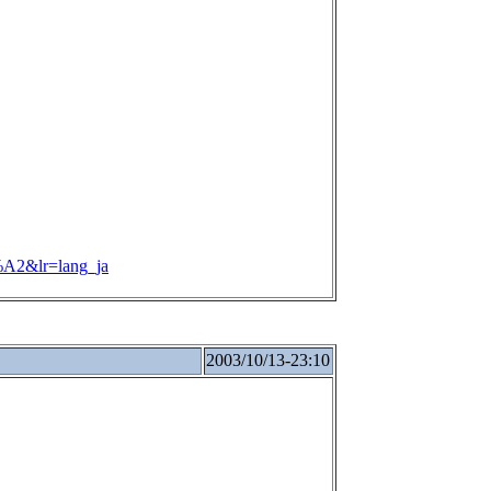
&lr=lang_ja
2003/10/13-23:10