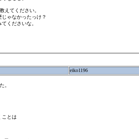
ら教えてください。
歴じゃなかったっけ？
みてくださいな。
eiko1196
した。
くことは