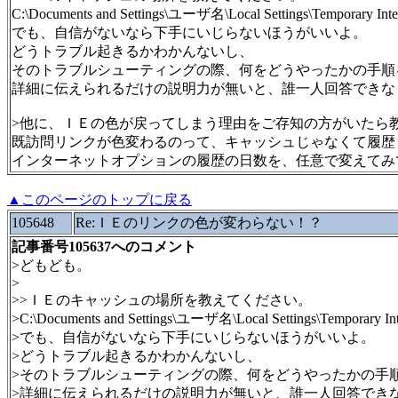
C:\Documents and Settings\ユーザ名\Local Settings\Temporary Inter
でも、自信がないなら下手にいじらないほうがいいよ。
どうトラブル起きるかわかんないし、
そのトラブルシューティングの際、何をどうやったかの手順
詳細に伝えられるだけの説明力が無いと、誰一人回答できな
>他に、ＩＥの色が戻ってしまう理由をご存知の方がいたら
既訪問リンクが色変わるのって、キャッシュじゃなくて履歴
インターネットオプションの履歴の日数を、任意で変えてみ
▲このページのトップに戻る
105648
Re:ＩＥのリンクの色が変わらない！？
記事番号105637へのコメント
>どもども。
>
>>ＩＥのキャッシュの場所を教えてください。
>C:\Documents and Settings\ユーザ名\Local Settings\Temporary Inte
>でも、自信がないなら下手にいじらないほうがいいよ。
>どうトラブル起きるかわかんないし、
>そのトラブルシューティングの際、何をどうやったかの手
>詳細に伝えられるだけの説明力が無いと、誰一人回答でき