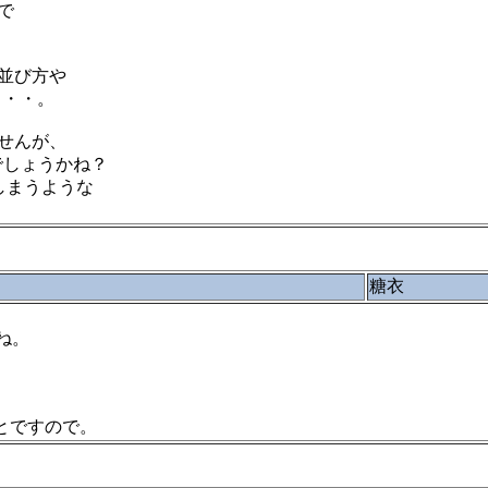
で
並び方や
・・・。
せんが、
でしょうかね？
しまうような
糖衣
ね。
ことですので。