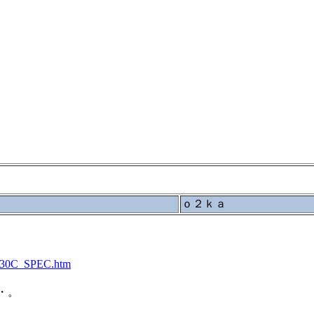
ｏ２ｋａ
130C_SPEC.htm
・。