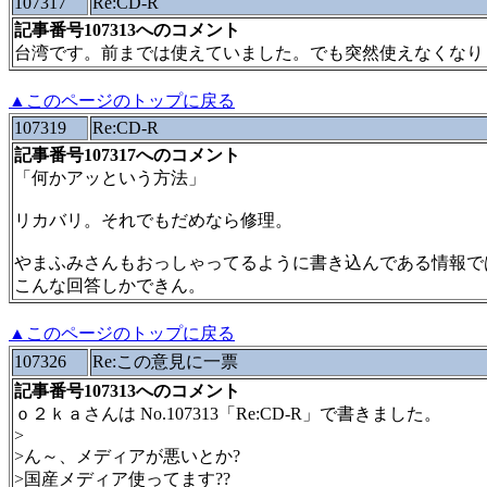
107317
Re:CD-R
記事番号107313へのコメント
台湾です。前までは使えていました。でも突然使えなくなり
▲このページのトップに戻る
107319
Re:CD-R
記事番号107317へのコメント
「何かアッという方法」
リカバリ。それでもだめなら修理。
やまふみさんもおっしゃってるように書き込んである情報で
こんな回答しかできん。
▲このページのトップに戻る
107326
Re:この意見に一票
記事番号107313へのコメント
ｏ２ｋａさんは No.107313「Re:CD-R」で書きました。
>
>ん～、メディアが悪いとか?
>国産メディア使ってます??