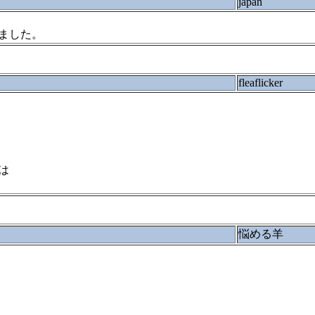
japan
ました。
fleaflicker
は
悩める羊