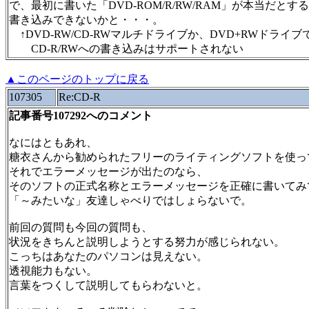
で、最初に書いた「DVD-ROM/R/RW/RAM」が本当だとする
書き込みできないかと・・・。
↑DVD-RW/CD-RWマルチドライブか、DVD+RWドライブ
CD-R/RWへの書き込みはサポートされない
▲このページのトップに戻る
107305
Re:CD-R
記事番号107292へのコメント
なにはともあれ、
糖衣さんから勧められたフリーのライティングソフトを使っ
それでエラーメッセージが出たのなら、
そのソフトの正式名称とエラーメッセージを正確に書いてみ
「～みたいな」友達しゃべりではしょらないで。
前回の質問も今回の質問も、
状況をきちんと説明しようとする努力が感じられない。
こっちはあなたのパソコンは見えない。
透視能力もない。
言葉をつくして説明してもらわないと。