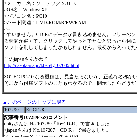
>メーカー名：ソーテック SOTEC
>OS名：WindowsXP
>パソコン名：PC10
>ハード関連：DVD-ROM/R/RW/RAM
>--
>すいません。CD-Rにデータが書き込めません。フリーの
る時間が遅くて。クリックしてやっとでたなと思ったら何に
ソフトを消してしまったかもしれません。最初から入ってた
このjapanさんかね？
http://pasokoma.jp/bbs5/lg107035.html
SOTEC PC-10 なる機種は、見当たらないが、正確な名称かい
そこから付属ソフトのこともわかるので、開示したらどうだ
▲このページのトップに戻る
107290
Re:CD-R
記事番号107289へのコメント
unityさんは No.107289「Re:CD-R」で書きました。
>japanさんは No.107287「CD-R」で書きました。
>>メーカー名：ソーテック SOTEC