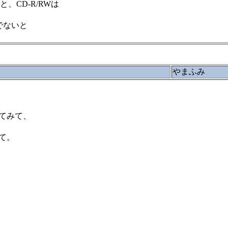
と、CD-R/RWは
でないと
やまふみ
てみて、
て。