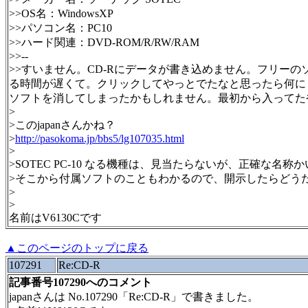
>>OS名：WindowsXP
>>パソコン名：PC10
>>ハード関連：DVD-ROM/R/RW/RAM
>>--
>>すいません。CD-Rにデータが書き込めません。フリー
る時間が遅くて。クリックしてやっとでたなと思ったら何に
ソフトを消してしまったかもしれません。最初から入ってた
>
>このjapanさんかね？
>
http://pasokoma.jp/bbs5/lg107035.html
>
>SOTEC PC-10 なる機種は、見当たらないが、正確な名称か
>そこから付属ソフトのこともわかるので、開示したらどうだ
>
>
名前はV6130Cです
▲このページのトップに戻る
107291
Re:CD-R
記事番号107290へのコメント
japanさんは No.107290「Re:CD-R」で書きました。