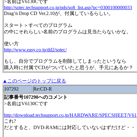
>名前はV6130Cです
http://sotec.techsupport.co.jp/pds/soft_list.asp?pc=0300100000033
Drag’n Drop CD Ver.2.10が、付属しているらしい。
スタート＞すべてのプログラム
の中にそれらしい名前のプログラムは見当たらないかな。
使い方
http://www.easy.co.jp/dd2/sotec/
もし、自分でプログラムを削除してしまったというなら
購入時に付属でCDがついていたと思うが、手元にあるか？
▲このページのトップに戻る
107292
Re:CD-R
記事番号107290へのコメント
>名前はV6130Cです
http://download.techsupport.co.jp/HARDWARE/SPECSHEET/V6
これ?
だとすると、DVD-RAMには対応していないはずだけど・・