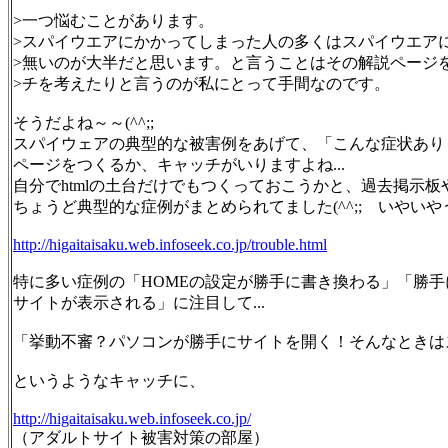
>一つ悩むことがあります。
>スパイウエアにかかってしまった人の多くはスパイウエア
>無いのが大半だと思います。と言うことはその解説ページ
>チを考えたりと言うのが私にとって手間なのです。
そうだよね～～(^^;;
スパイウェアの典型的な被害例をあげて、「こんな症状あり
ページをつくるか、キャッチがいりますよね...
自分でhtmlの土台だけでもつくっておこうかと、過去掲示板
ちょうど典型的な症例がまとめられてました(^^;; いやい
http://higaitaisaku.web.infoseek.co.jp/trouble.html
特に多い症例の「HOMEの設定が勝手に書き換わる」「勝
サイトが表示される」に注目して...
「挙動不審？パソコンが勝手にサイトを開く！そんなときは
というようなキャッチに、
http://higaitaisaku.web.infoseek.co.jp/
（アダルトサイト被害対策の部屋）