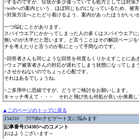
>するのですが、症状が多少違っていても処方としては対策
>webへの案内という、ほぼ同じものになっているため、被
>対策方法へとたどり着けるよう、案内があったほうがいい
一つ悩むことがあります。
スパイウエアにかかってしまった人の多くはスパイウエアに
無いのが大半だと思います。と言うことはその解説ページを
チを考えたりと言うのが私にとって手間なのです。
>回答者さんも同じような回答を何度もくりかえすことにあ
>ウェア被害者さんの対応が遅れてしまう状態になってしま
>させかねないのでちょっと心配です。
それはあるでしょうね。
>ご多用中に恐縮ですが、どうぞご検討をお願いします。
キャッチ考えて・・・ それと飛び先も何処が良いか推薦し
▲このページのトップに戻る
154310
!!!?!|Re:ナビゲート文に悩みます
記事番号154305へのコメント
おはようございます～