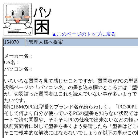
▲このページのトップに戻る
154070
!|管理人様へ提案
メーカー名：
OS名：
パソコン名：
--
いろいろな質問を見て感じたことですが、質問者がPCの型
投稿ページの「パソコン名」の書き込み欄のところには「型
が、切羽詰った質問者はこれを読んでいない事が多いようです
たいです。
特にIBMのPCは型番とブランド名が紛らわしく、「PC30
そして何より自分が使っているPCの型番も知らない状況で
ートで済む問題や、そもそもPCの仕様で出来ないなどの軽
以前質問者に対して型番を書くよう要請したら「型番はどこ
そこで根本的な解決にはならないでしょうが以下の事がこの