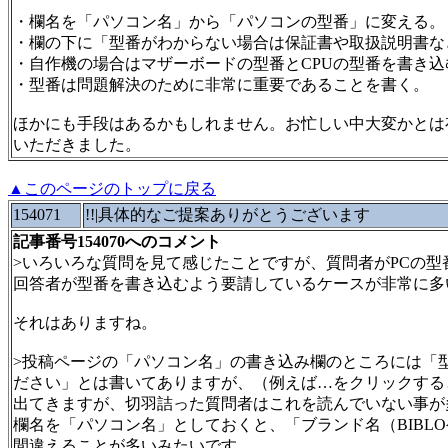
・欄名を「パソコン名」から「パソコンの型番」に変える。
・欄の下に「型番がわからない場合は保証書や取扱説明書な
・自作機の場合はマザーボードの型番とCPUの型番を書き込
・型番は問題解決のために非常に重要であることを書く。
ほかにも手段はあるかもしれません。お忙しい中大変かとは
いただきました。
▲このページのトップに戻る
154071
!!|具体的なご提案ありがとうございます
記事番号154070へのコメント
>いろいろな質問を見て感じたことですが、質問者がPCの型
回答者が型番を書き込むよう要請しているケースが非常に多
それはありますね。
>投稿ページの「パソコン名」の書き込み欄のところには「
ださい」とは書いてありますが、（例えば…をクリックする
出てきますが、切羽詰った質問者はこれを読んでいない事が
欄名を「パソコン名」としておくと、「ブランド名（BIBLO
間違えることが多いみたいです。