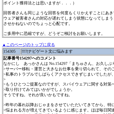
ポイント獲得法とは思いますが．．．）
回答者さんも同じような回答を何度もくりかえすことにあき
ウェア被害者さんの対応が遅れてしまう状態になってしまう
させかねないのでちょっと心配です。
ご多用中に恐縮ですが、どうぞご検討をお願いします。
▲このページのトップに戻る
154305
!!!?|ナビゲート文に悩みます
記事番号154297へのコメント
なかにし あっかさんは No.154297「まちゅさん、お久
>サーバー移転・運営と大きなお仕事を乗り切られて、その
>私事のトラブルでしばらくアクセスできずじまいでしたが
>
>もうひとつご提案なのですが、スパイウェアに関する対策
>取り付けてみてはいかがでしょうか。
そうですね。それが良いかもですね。
>昨年の暮れ以降おじゃまをさせていただいてきてから、特
>悩まれる方が増えてきているように感じます。ほぼ毎日関