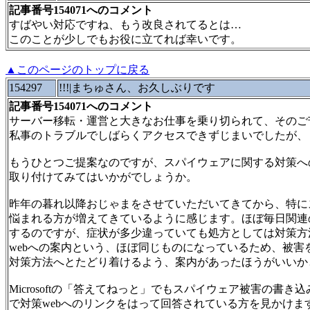
記事番号154071へのコメント
すばやい対応ですね、もう改良されてるとは…
このことが少しでもお役に立てれば幸いです。
▲このページのトップに戻る
154297
!!!|まちゅさん、お久しぶりです
記事番号154071へのコメント
サーバー移転・運営と大きなお仕事を乗り切られて、そのご
私事のトラブルでしばらくアクセスできずじまいでしたが、
もうひとつご提案なのですが、スパイウェアに関する対策へ
取り付けてみてはいかがでしょうか。
昨年の暮れ以降おじゃまをさせていただいてきてから、特に
悩まれる方が増えてきているように感じます。ほぼ毎日関連
するのですが、症状が多少違っていても処方としては対策方
webへの案内という、ほぼ同じものになっているため、被害
対策方法へとたどり着けるよう、案内があったほうがいいか
Microsoftの「答えてねっと」でもスパイウェア被害の書
で対策webへのリンクをはって回答されている方を見かけま