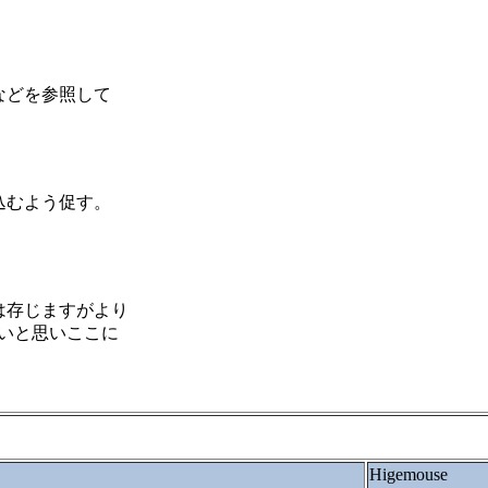
。
などを参照して
込むよう促す。
は存じますがより
いと思いここに
Higemouse