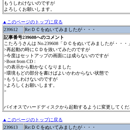
もうしわけないのですが
よろしくお願いします。
▲このページのトップに戻る
239612
Re:ＤＣをぬいてみましたが・・・
記事番号239608へのコメント
こたろうさんは No.239608「ＤＣをぬいてみましたが・・
>再起動の時にＣＤを抜いてみたのですが
>今度はセットアップの画面には成らないのですが
>Boot from CD :
>の表示から動かなくなりました
>環境もどの部分を書けばよいかわからない状態で
>もうしわけないのですが
>よろしくお願いします。
>
バイオスでハードディスクから起動するように変更してくだ
▲このページのトップに戻る
239613
Re:ＤＣをぬいてみましたが・・・