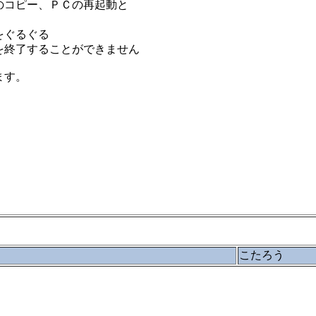
のコピー、ＰＣの再起動と
をぐるぐる
を終了することができません
ます。
こたろう