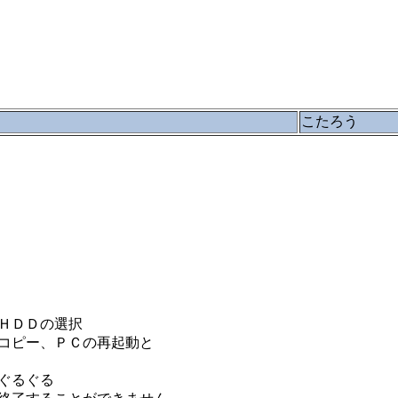
こたろう
ＨＤＤの選択
コピー、ＰＣの再起動と
ぐるぐる