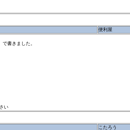
便利屋
・」で書きました。
さい
こたろう