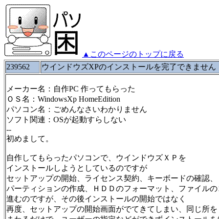
▲このページのトップに戻る
239562
ウインドウズXPのインストールを完了できません
メーカー名：自作PC 作ってもらった
ＯＳ名：WindowsXp HomeEdition
パソコン名：ごめんなさいわかりません
ソフト関連：OSが起動すらしない
--
初めまして。
自作してもらったパソコンで、ウインドウズＸＰを
インストールしようとしているのですが
セットアップの開始、ライセンス契約、キーボードの確認、
パーティションの作成、ＨＤＤのフォーマット、ファイルの
進むのですが、その後インストールの開始ではなく
再度、セットアップの開始画面がでてきてしまい、同じ所を