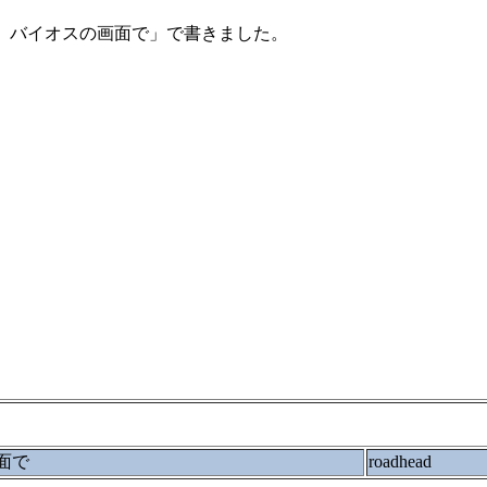
すが、バイオスの画面で」で書きました。
面で
roadhead