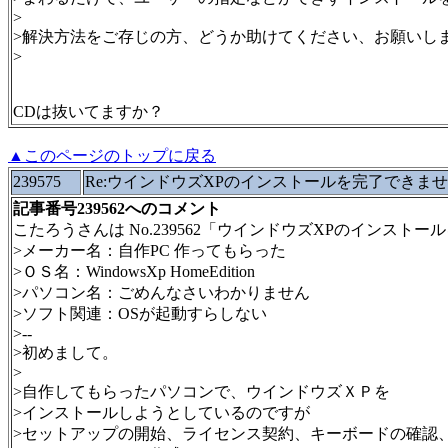
>
>解決方法をご存じの方、どうか助けてください、お願いし
>
CDは抜いてますか？
▲このページのトップに戻る
239575
Re:ウインドウズXPのインストールを完了できま
記事番号239562へのコメント
こたろうさんは No.239562「ウインドウズXPのインス
>メーカー名：自作PC 作ってもらった
>ＯＳ名：WindowsXp HomeEdition
>パソコン名：ごめんなさいわかりません
>ソフト関連：OSが起動すらしない
>--
>初めまして。
>
>自作してもらったパソコンで、ウインドウズＸＰを
>インストールしようとしているのですが
>セットアップの開始、ライセンス契約、キーボードの確認