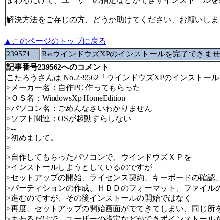
まわるだけで、ユーザーの指定などができずインストールを
解決方法をご存じの方、どうか助けてください、お願いしま
▲このページのトップに戻る
239574
Re:ウインドウズXPのインストールを完了できま
記事番号239562へのコメント
こたろうさんは No.239562「ウインドウズXPのインス
>メーカー名：自作PC 作ってもらった
>ＯＳ名：WindowsXp HomeEdition
>パソコン名：ごめんなさいわかりません
>ソフト関連：OSが起動すらしない
>--
>初めまして。
>
>自作してもらったパソコンで、ウインドウズＸＰを
>インストールしようとしているのですが
>セットアップの開始、ライセンス契約、キーボードの確認
>パーティションの作成、ＨＤＤのフォーマット、ファイル
>進むのですが、その後インストールの開始ではなく
>再度、セットアップの開始画面がでてきてしまい、同じ所
>まわるだけで、ユーザーの指定などができずインストール