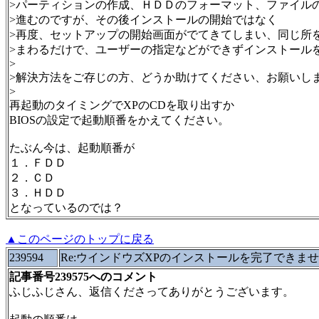
>パーティションの作成、ＨＤＤのフォーマット、ファイル
>進むのですが、その後インストールの開始ではなく
>再度、セットアップの開始画面がでてきてしまい、同じ所
>まわるだけで、ユーザーの指定などができずインストール
>
>解決方法をご存じの方、どうか助けてください、お願いし
>
再起動のタイミングでXPのCDを取り出すか
BIOSの設定で起動順番をかえてください。
たぶん今は、起動順番が
１．ＦＤＤ
２．ＣＤ
３．ＨＤＤ
となっているのでは？
▲このページのトップに戻る
239594
Re:ウインドウズXPのインストールを完了できませ
記事番号239575へのコメント
ふじふじさん、返信くださってありがとうございます。