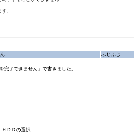
ます。
せん
ふじふじ
トールを完了できません」で書きました。
、ＨＤＤの選択