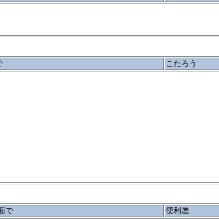
で
こたろう
面で
便利屋