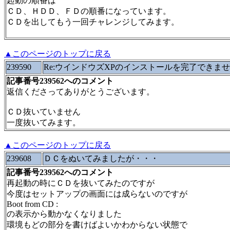
起動の順番は
ＣＤ、ＨＤＤ、ＦＤの順番になっています。
ＣＤを出してもう一回チャレンジしてみます。
▲このページのトップに戻る
239590
Re:ウインドウズXPのインストールを完了できま
記事番号239562へのコメント
返信くださってありがとうございます。
ＣＤ抜いていません
一度抜いてみます。
▲このページのトップに戻る
239608
ＤＣをぬいてみましたが・・・
記事番号239562へのコメント
再起動の時にＣＤを抜いてみたのですが
今度はセットアップの画面には成らないのですが
Boot from CD :
の表示から動かなくなりました
環境もどの部分を書けばよいかわからない状態で