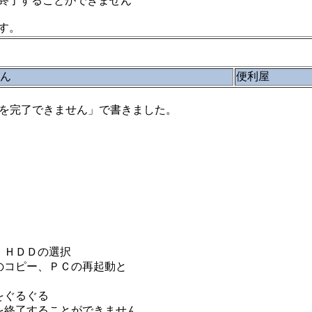
終了することができません
す。
せん
便利屋
トールを完了できません」で書きました。
、ＨＤＤの選択
のコピー、ＰＣの再起動と
をぐるぐる
を終了することができません