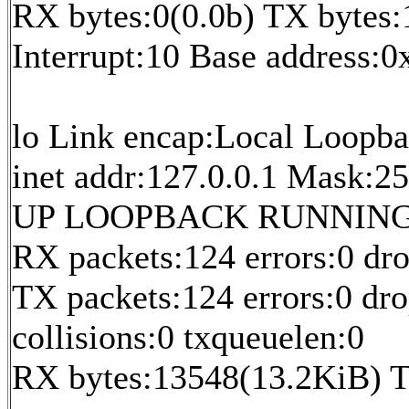
RX bytes:0(0.0b) TX bytes
Interrupt:10 Base address:
lo Link encap:Local Loopb
inet addr:127.0.0.1 Mask:25
UP LOOPBACK RUNNING M
RX packets:124 errors:0 dr
TX packets:124 errors:0 dro
collisions:0 txqueuelen:0
RX bytes:13548(13.2KiB) T