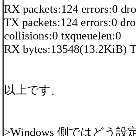
RX packets:124 errors:0 dr
TX packets:124 errors:0 dro
collisions:0 txqueuelen:0
RX bytes:13548(13.2KiB) T
以上です。
>Windows 側ではどう設