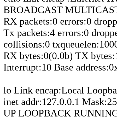
BROADCAST MULTICAST 
RX packets:0 errors:0 drop
Tx packets:4 errors:0 droppe
collisions:0 txqueuelen:100
RX bytes:0(0.0b) TX bytes
Interrupt:10 Base address:
lo Link encap:Local Loopb
inet addr:127.0.0.1 Mask:25
UP LOOPBACK RUNNING M