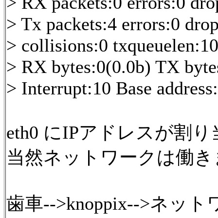
> RX packets:0 errors:0 dro
> Tx packets:4 errors:0 drop
> collisions:0 txqueuelen:1
> RX bytes:0(0.0b) TX byt
> Interrupt:10 Base address
eth0 にIPアドレスが
当然ネットワークは働き
歯車-->knoppix-->