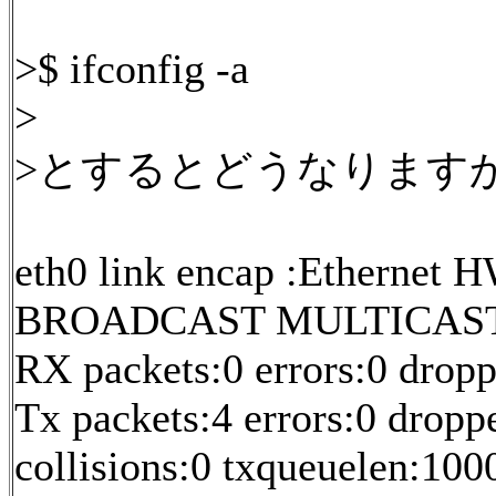
>$ ifconfig -a
>
>とするとどうなります
eth0 link encap :Ethernet 
BROADCAST MULTICAST 
RX packets:0 errors:0 drop
Tx packets:4 errors:0 droppe
collisions:0 txqueuelen:100