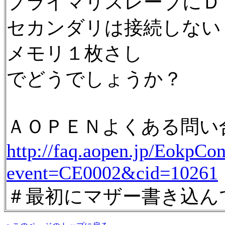
プライマリスレーブにＤ
セカンダリは接続しない
メモリ１枚さし
でどうでしょうか？
ＡＯＰＥＮよくある問い
http://faq.aopen.jp/Eokp
event=CE0002&cid=10261
＃最初にマザー書き込ん