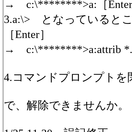
→ c:\********>a:［Ente
3.a:\> となっているところに、
［Enter］
→ c:\********>a:attrib *
4.コマンドプロンプトを
で、解除できませんか。