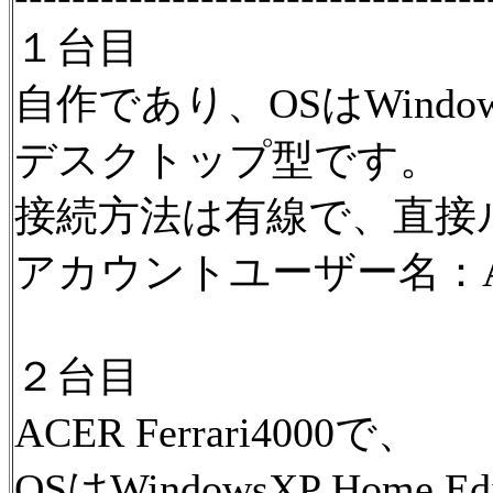
１台目
自作であり、OSはWindowsXP P
デスクトップ型です。
接続方法は有線で、直接
アカウントユーザー名：A
２台目
ACER Ferrari4000で、
OSはWindowsXP Home Edi