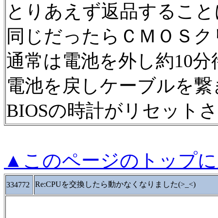
とりあえず返品すること
同じだったらＣＭＯＳク
通常は電池を外し約10分
電池を戻しケーブルを繋
BIOSの時計がリセット
▲このページのトップに
Re:CPUを交換したら動かなくなりました(>_<)
334772