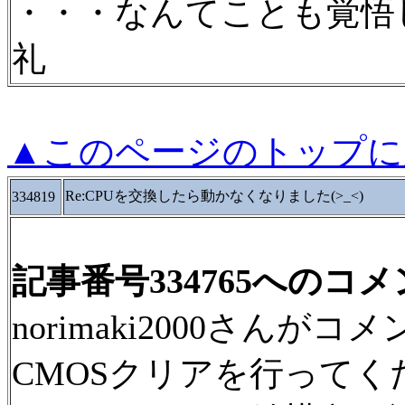
・・・なんてことも覚
礼
▲このページのトップに
Re:CPUを交換したら動かなくなりました(>_<)
334819
記事番号334765へのコ
norimaki2000さん
CMOSクリアを行ってく