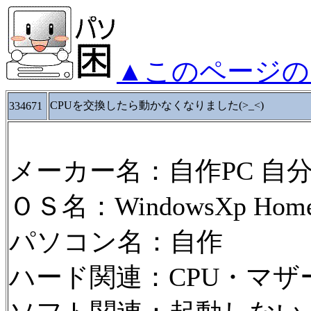
▲このページの
CPUを交換したら動かなくなりました(>_<)
334671
メーカー名：自作PC 自
ＯＳ名：WindowsXp HomeE
パソコン名：自作
ハード関連：CPU・マザー