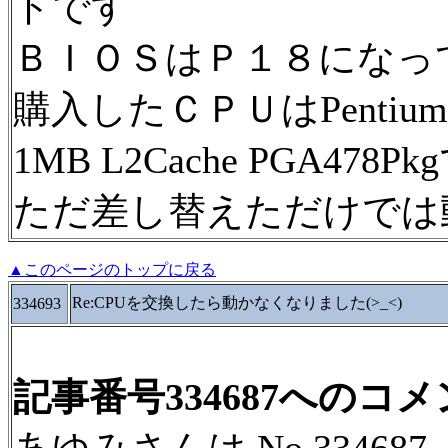
トです
ＢＩＯＳはＰ１８になっ
購入したＣＰＵはPentium4 3.
1MB L2Cache PGA478P
ただ差し替えただけでは
▲このページのトップに戻る
Re:CPUを交換したら動かなくなりました(>_<)
334693
記事番号334687へのコ