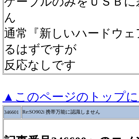
ケーブルのみをＵＳＢに
ん
通常『新しいハードウェ
るはずですが
反応なしです
▲このページのトップに
Re:SO902i 携帯万能に認識しません
346601