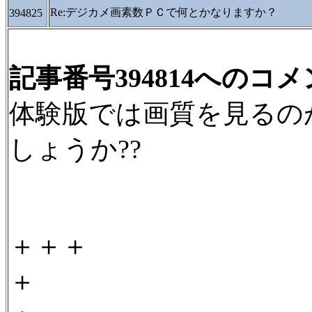
Re:デジカメ画素数ＰＣで何とかなりますか？
394825
記事番号394814へのコ
体験版では画質を見るの
しょうか??
＋＋＋
＋