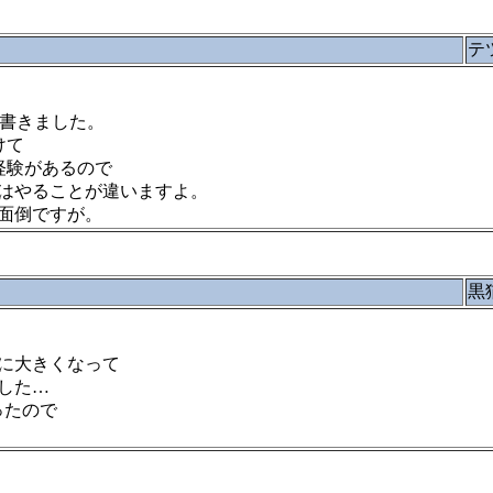
テ
」で書きました。
けて
経験があるので
はやることが違いますよ。
面倒ですが。
黒
に大きくなって
した…
ったので