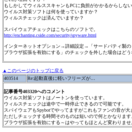
もしかしてウィルススキャンもPCに負担がかかるからしな
ウイルス対策ソフトは何を使っていますか？
ウィルスチェックは済んでいますか？
スパイウェアチェックはこちらのソフトで。
http://enchanting.cside.com/security/spyware.html
インターネットオプション→詳細設定→「サードパティ製の
ブラウザ拡張を有効にする」のチェックを外した場合はどう
▲このページのトップに戻る
403514
Re:起動直後に軽いフリーズが…
記事番号403320へのコメント
ウイルス対策ソフトはノートンを使っています。
ウィルスチェックは途中で一時停止できるので可能です。
スパイウェアもSpybotでやってますがこれもファンの音が
ただしチェックする時間そのものは短いので何とかなります
ブラウザ拡張を有効にする～はやってもほとんど変わりませ