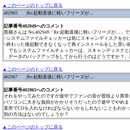
▲このページのトップに戻る
402965
Re:起動直後に軽いフリーズが…
記事番号402949へのコメント
黒猫さんは No.402949「Re:起動直後に軽いフリーズが…
>システムファイルチェッカーは前にスキャンディスクをか
>終わった後起動できなくなって再インストールをした苦い
でもシステムファイルチェッカーは、スキャンディスクと
データのバックアップをしてから行うのはどうですか？。
▲このページのトップに戻る
402967
Re:起動直後に軽いフリーズが…
記事番号402965へのコメント
それをやってみたのですが途中でファンの音が普段より異常
パソコンに大きな負担がかかりそうだったので途中でやめま
某所でCDを入れなければならないかもしれないこともわか
別の方法はないのでしょうか？
▲このページのトップに戻る