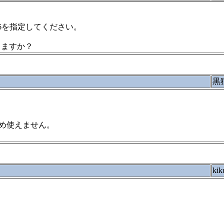
86を指定してください。
できますか？
黒
め使えません。
kik