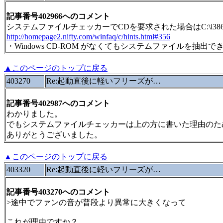
記事番号402966へのコメント
システムファイルチェッカーでCDを要求された場合はC:\i3
http://homepage2.nifty.com/winfaq/c/hints.html#356
・Windows CD-ROM がなくてもシステムファイルを抽出
▲このページのトップに戻る
403270
Re:起動直後に軽いフリーズが…
記事番号402987へのコメント
わかりました。
でもシステムファイルチェッカーは上の方に書いた理由のた
ありがとうございました。
▲このページのトップに戻る
403320
Re:起動直後に軽いフリーズが…
記事番号403270へのコメント
>途中でファンの音が普段より異常に大きくなって
これが理由ですか？