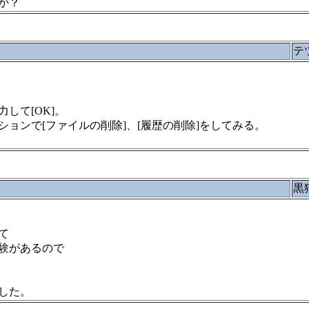
か？
テ
入力して[OK]。
ンで[ファイルの削除]、[履歴の削除]をしてみる。
黒
て
験があるので
した。