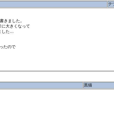
テ
」で書きました。
常に大きくなって
ました…
ったので
黒猫