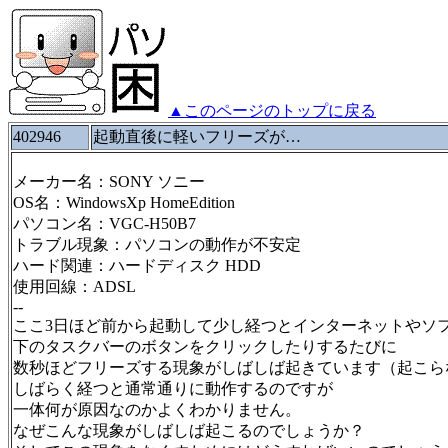
▲このページのトップに戻る
402946
起動直後に軽いフリーズが…
メーカー名：SONY ソニー
OS名：WindowsXp HomeEdition
パソコン名：VGC-H50B7
トラブル現象：パソコンの動作が不安定
ハード関連：ハードディスク HDD
使用回線：ADSL
--
ここ3日ほど前から起動して少し経つとインターネットやソ
下のタスクバーのボタンをクリックしたりするたびに
数秒ほどフリーズする現象がしばしば起きています（起こら
しばらく経つと通常通りに動作するのですが
一体何が原因なのかよくわかりません。
なぜこんな現象がしばしば起こるのでしょうか？