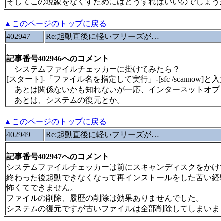
そしてこの現象をなくすためにはどうすればいいのでしょう
▲このページのトップに戻る
402947
Re:起動直後に軽いフリーズが…
記事番号402946へのコメント
システムファイルチェッカーに掛けてみたら？
[スタート]‐「ファイル名を指定して実行」‐[sfc /scannow]と
あとは関係ないかも知れないが一応、インターネットオプショ
あとは、システムの復元とか。
▲このページのトップに戻る
402949
Re:起動直後に軽いフリーズが…
記事番号402947へのコメント
システムファイルチェッカーは前にスキャンディスクをかけ
終わった後起動できなくなって再インストールをした苦い経
怖くてできません。
ファイルの削除、履歴の削除は効果ありませんでした。
システムの復元ですが古いファイルは全部削除してしまいま