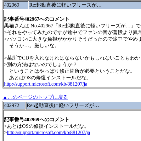
402969
Re:起動直後に軽いフリーズが…
記事番号402967へのコメント
黒猫さんは No.402967「Re:起動直後に軽いフリーズが…
>それをやってみたのですが途中でファンの音が普段より異
>パソコンに大きな負担がかかりそうだったので途中でやめ
そうか…。厳しいな。
>某所でCDを入れなければならないかもしれないこともわか
>別の方法はないのでしょうか？
ということはやっぱり修正箇所が必要ということだな。
あとはOSの修復インストールだな。
http://support.microsoft.com/kb/881207/ja
▲このページのトップに戻る
402972
Re:起動直後に軽いフリーズが…
記事番号402969へのコメント
>あとはOSの修復インストールだな。
>
http://support.microsoft.com/kb/881207/ja