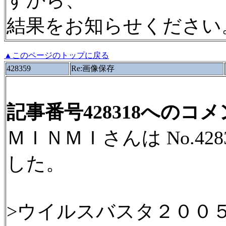
すから、
結果をお知らせください
▲このページのトップに戻る
428359
Re:画像保存
記事番号428318へのコ
ＭＩＮＭＩさんは No.42
した。
>ウイルスバスタ２００