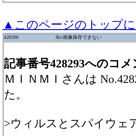
▲このページのトップに
428300
Re:画像保存できない
記事番号428293へのコ
ＭＩＮＭＩさんは No.42
た。
>ウィルスとスパイウェ