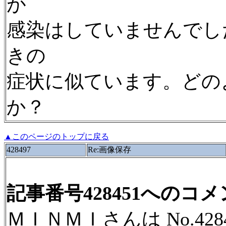
が
感染はしていませんでし
きの
症状に似ています。どの
か？
▲このページのトップに戻る
428497
Re:画像保存
記事番号428451へのコ
ＭＩＮＭＩさんは No.42