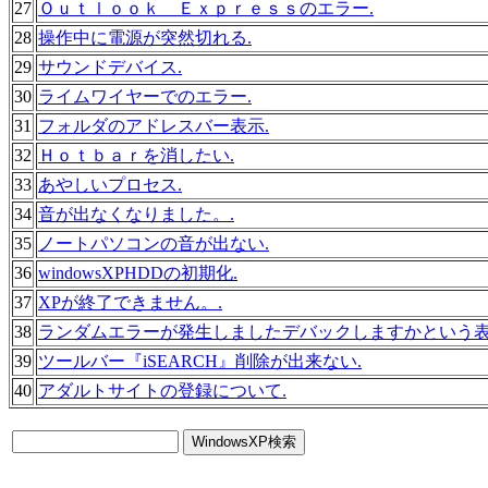
27
Ｏｕｔｌｏｏｋ Ｅｘｐｒｅｓｓのエラー.
28
操作中に電源が突然切れる.
29
サウンドデバイス.
30
ライムワイヤーでのエラー.
31
フォルダのアドレスバー表示.
32
Ｈｏｔｂａｒを消したい.
33
あやしいプロセス.
34
音が出なくなりました。.
35
ノートパソコンの音が出ない.
36
windowsXPHDDの初期化.
37
XPが終了できません。.
38
ランダムエラーが発生しましたデバックしますかという表
39
ツールバー『iSEARCH』削除が出来ない.
40
アダルトサイトの登録について.