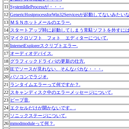
11
SystemIdleProcessが・・・.
12
GenericHostprocessforWin32Servicesが起動してないみ
13
ＭＳＮホットメールのエラー.
14
スタートアップ時に起動してしまう常駐ソフトを外すには
15
マイクロソフト フォト エディターについて.
16
InternetExplorerスクリプトエラー.
17
オーディオデバイス.
18
グラフィックドライバの更新の仕方.
19
IEでソースが見れない、そんなバカな・・・.
20
パソコンでラジオ.
21
ランタイムエラーって何ですか？.
22
スキャンディスク中のエラーメッセージについて.
23
ビープ音.
24
エクセルだけが開かないです。.
25
ソニックステージについて.
26
mmodmoduleって何？.