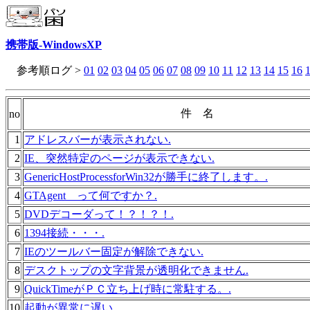
携帯版-WindowsXP
参考順ログ >
01
02
03
04
05
06
07
08
09
10
11
12
13
14
15
16
件 名
no
1
アドレスバーが表示されない.
2
IE、突然特定のページが表示できない.
3
GenericHostProcessforWin32が勝手に終了します。.
4
GTAgent って何ですか？.
5
DVDデコーダって！？！？！.
6
1394接続・・・.
7
IEのツールバー固定が解除できない.
8
デスクトップの文字背景が透明化できません.
9
QuickTimeがＰＣ立ち上げ時に常駐する。.
10
起動が異常に遅い、、、.