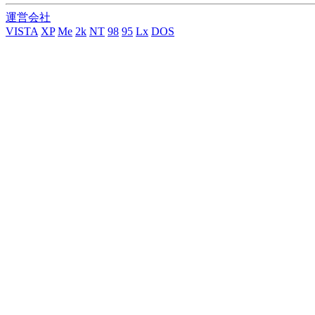
運営会社
VISTA
XP
Me
2k
NT
98
95
Lx
DOS