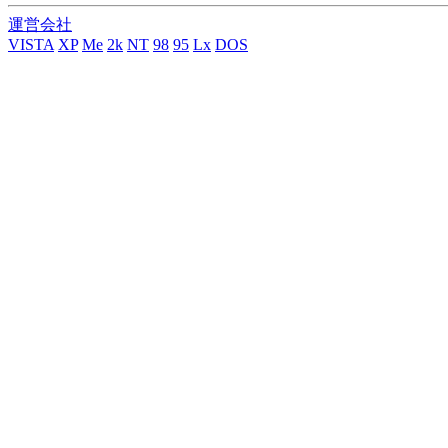
運営会社
VISTA
XP
Me
2k
NT
98
95
Lx
DOS