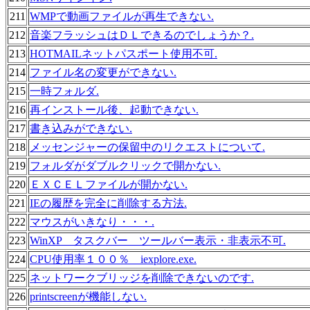
211
WMPで動画ファイルが再生できない.
212
音楽フラッシュはＤＬできるのでしょうか？.
213
HOTMAILネットパスポート使用不可.
214
ファイル名の変更ができない.
215
一時フォルダ.
216
再インストール後、起動できない.
217
書き込みができない.
218
メッセンジャーの保留中のリクエストについて.
219
フォルダがダブルクリックで開かない.
220
ＥＸＣＥＬファイルが開かない.
221
IEの履歴を完全に削除する方法.
222
マウスがいきなり・・・.
223
WinXP タスクバー ツールバー表示・非表示不可.
224
CPU使用率１００％ iexplore.exe.
225
ネットワークブリッジを削除できないのです.
226
printscreenが機能しない.