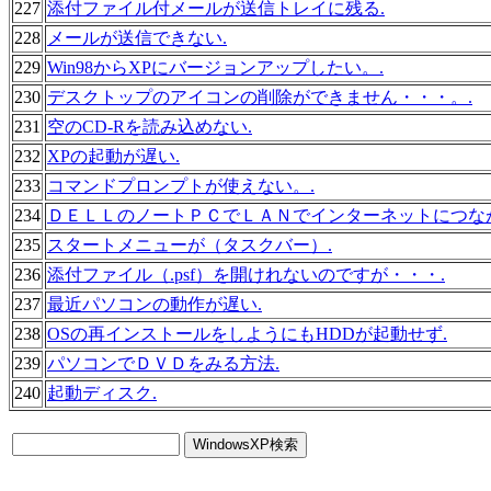
227
添付ファイル付メールが送信トレイに残る.
228
メールが送信できない.
229
Win98からXPにバージョンアップしたい。.
230
デスクトップのアイコンの削除ができません・・・。.
231
空のCD-Rを読み込めない.
232
XPの起動が遅い.
233
コマンドプロンプトが使えない。.
234
ＤＥＬＬのノートＰＣでＬＡＮでインターネットにつな
235
スタートメニューが（タスクバー）.
236
添付ファイル（.psf）を開けれないのですが・・・.
237
最近パソコンの動作が遅い.
238
OSの再インストールをしようにもHDDが起動せず.
239
パソコンでＤＶＤをみる方法.
240
起動ディスク.