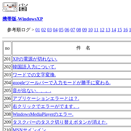
携帯版-WindowsXP
参考順ログ >
01
02
03
04
05
06
07
08
09
10
11
12
13
14
15
16
件 名
no
201
XPの電源が切れない.
202
韓国語入力について.
203
ワードでの文字変換.
204
googleツールバーで入力モードが勝手に変わる.
205
音が出ない、、。.
206
アプリケーションエラーとは？.
207
右クリックでエラーがでます。.
208
WindowsMediaPlayerのエラー.
209
タスクバーのタスク切り替えボタンが消えた.
210
MSNサインイン.