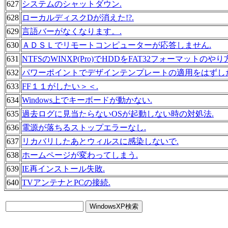
627
システムのシャットダウン.
628
ローカルディスクDが消えた!?.
629
言語バーがなくなります。.
630
ＡＤＳＬでリモートコンピューターが応答しません.
631
NTFSのWINXP(Pro)でHDDをFAT32フォーマットの
632
パワーポイントでデザインテンプレートの適用をはずした
633
FF１１がしたい＞＜.
634
Windows上でキーボードが動かない.
635
過去ログに見当たらないOSが起動しない時の対処法.
636
電源が落ちるストップエラーなし.
637
リカバリしたあとウィルスに感染しないで.
638
ホームページが変わってしまう.
639
IE再インストール失敗.
640
TVアンテナとPCの接続.