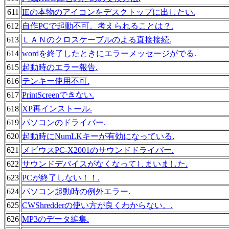
611
IEの本物のアイコンをデスクトップに出したい.
612
自作PCで起動不可。考えられることは？.
613
ＬＡＮのクロスケーブルのよる直接接続.
614
wordを終了したときにエラーメッセージがでる.
615
起動時のエラー報告.
616
テンキー使用不可.
617
PrintScreenできない.
618
XP再インストール.
619
パソコンのドライバー.
620
起動時にNumLKキーが有効になっている.
621
メビウスPC-X2001のサウンドドライバー.
622
サウンドデバイスがなくなってしまいました.
623
PCが終了しない！！.
624
パソコン起動時の例外エラー.
625
CWShredderの使い方が良くわからない。.
626
MP3のデータ編集.