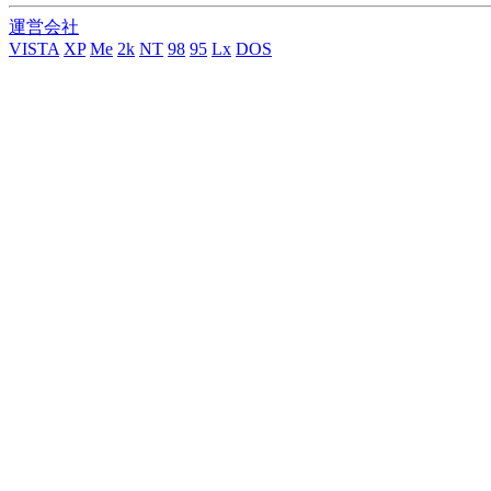
運営会社
VISTA
XP
Me
2k
NT
98
95
Lx
DOS