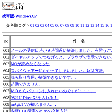
携帯版-WindowsXP
参考順ログ >
01
02
03
04
05
06
07
08
09
10
11
12
13
14
15
16
件 名
no
601
メールの受信日時が９時間遅い解決しました。有難うご
602
ダイヤルアップでつなげると、ブラウザで表示できない.
603
MOが読めなくなった.
604
スパイウェアーにかかってしまいました。駆除方法.
605
読み取り専用が解除できないです。.
606
起動できません.
607
ＭＤからパソコンに入れたいのですが・・・。.
608
9821にDirectX8を入れる！.
609
mAgicTVが観れません。.
610
内蔵HDD障害のための交換方法.