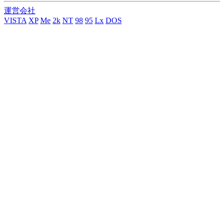
運営会社
VISTA
XP
Me
2k
NT
98
95
Lx
DOS