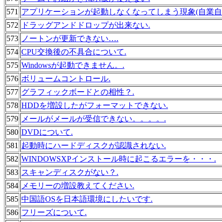
571
アプリケーションが起動しなくなってしまう現象(自業自
572
ドラッグアンドドロップが出来ない.
573
ノートンが更新できない….
574
CPU交換後の不具合について.
575
Windowsが起動できません。.
576
ボリュームコントロール.
577
グラフィックボードとの相性？.
578
HDDを増設したがフォーマットできない.
579
メールがメールが受信できない。。。。.
580
DVDについて.
581
起動時にハードディスクが認識されない.
582
WINDOWSXPインストール時に起こるエラーを・・・.
583
スキャンディスクがない？.
584
メモリーの増設教えてください.
585
中国語OSを日本語環境にしたいです.
586
フリーズについて.