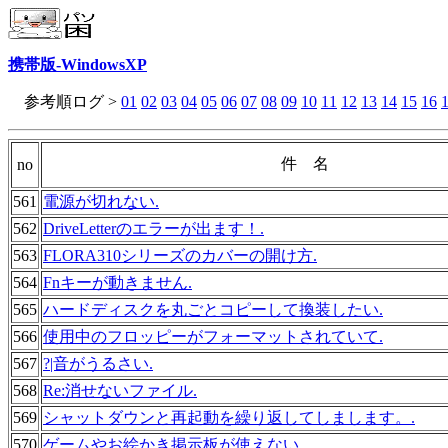
携帯版-WindowsXP
参考順ログ >
01
02
03
04
05
06
07
08
09
10
11
12
13
14
15
16
件 名
no
561
電源が切れない.
562
DriveLetterのエラーが出ます！.
563
FLORA310シリーズのカバーの開け方.
564
Fnキーが動きません.
565
ハードディスクを丸ごとコピーして換装したい.
566
使用中のフロッピーがフォーマットされていて.
567
?|音がうるさい.
568
Re:消せないファイル.
569
シャットダウンと再起動を繰り返してしまします。.
570
ゲームやお絵かき掲示板が使えない.