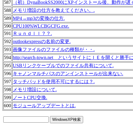
587
（初）DynaBookSS2000にXPインストール後、動作が
588
メモリ増設の仕方を教えてください。.
589
MP4→mp3の変換の仕方.
590
CPU100%WLCBGCFG.exe.
591
Ｒｕｎｄｌｌ？？.
592
outlookexpressの名前の変更.
593
画像ファイルのファイルの種類が・・.
594
http://search-town.net というサイトにＩＥを開くと
595
USBリンクケーブルでのファイル共有について.
596
キャノンマルチパスのアンインストールが出来ない.
597
タッチパッドを使用不可にするには？.
598
メモリ増設について.
599
ノートCPU交換.
600
モジュールアップデートとは.