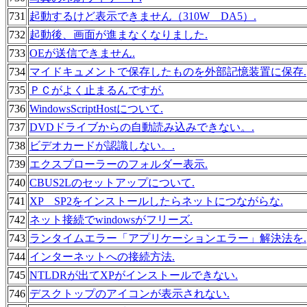
731
起動するけど表示できません（310W DA5）.
732
起動後、画面が進まなくなりました.
733
OEが送信できません.
734
マイドキュメントで保存したものを外部記憶装置に保存.
735
ＰＣがよく止まるんですが.
736
WindowsScriptHostについて.
737
DVDドライブからの自動読み込みできない。.
738
ビデオカードが認識しない。.
739
エクスプローラーのフォルダー表示.
740
CBUS2Lのセットアップについて.
741
XP SP2をインストールしたらネットにつながらな.
742
ネット接続でwindowsがフリーズ.
743
ランタイムエラー「アプリケーションエラー」解決法を.
744
インターネットへの接続方法.
745
NTLDRが出てXPがインストールできない.
746
デスクトップのアイコンが表示されない.