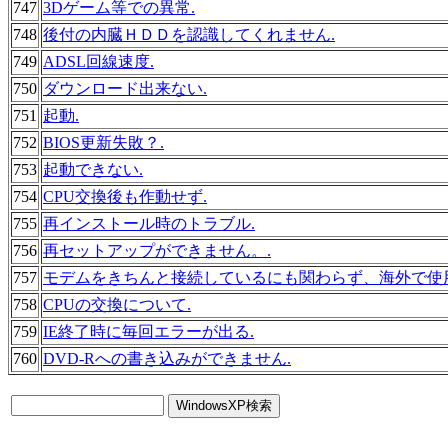
747
3Dゲーム等での異常.
748
後付の内臓ＨＤＤを認識してくれません.
749
ADSL回線速度.
750
ダウンロード出来ない.
751
起動.
752
BIOS更新失敗？.
753
起動できない.
754
CPU交換後も作動せず.
755
再インストール時のトラブル.
756
再セットアップができません。.
757
モデムをきちんと接続しているにも関わらず、海外で使
758
CPUの交換について.
759
IE終了時に毎回エラーが出る.
760
DVD-Rへの書き込みができません.