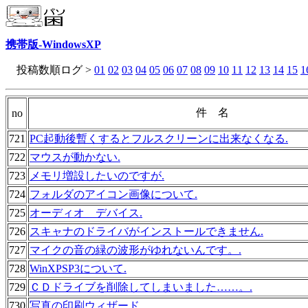
携帯版-WindowsXP
投稿数順ログ >
01
02
03
04
05
06
07
08
09
10
11
12
13
14
15
1
件 名
no
721
PC起動後暫くするとフルスクリーンに出来なくなる.
722
マウスが動かない.
723
メモリ増設したいのですが.
724
フォルダのアイコン画像について.
725
オーディオ デバイス.
726
スキャナのドライバがインストールできません.
727
マイクの音の緑の波形がゆれないんです。.
728
WinXPSP3について.
729
ＣＤドライブを削除してしまいました……。.
730
写真の印刷ウィザード.