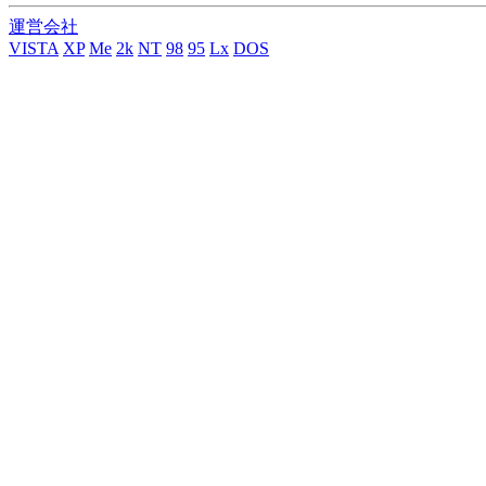
運営会社
VISTA
XP
Me
2k
NT
98
95
Lx
DOS