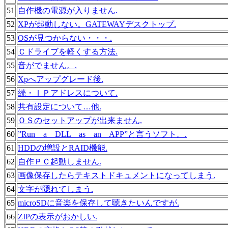
51
自作機の電源が入りません.
52
XPが起動しない。GATEWAYデスクトップ.
53
OSが見つからない・・・.
54
Ｃドライブを軽くする方法.
55
音がでません。.
56
Xpへアップグレード後.
57
続・ＩＰアドレスについて.
58
共有設定について…他.
59
ＯＳのセットアップが出来ません.
60
”Run a DLL as an APP”と言うソフト。.
61
HDDの増設とRAID機能.
62
自作ＰＣ起動しません.
63
画像保存したらテキストドキュメントになってしまう.
64
文字が隠れてしまう.
65
microSDに音楽を保存して聴きたいんですが.
66
ZIPの表示がおかしい.