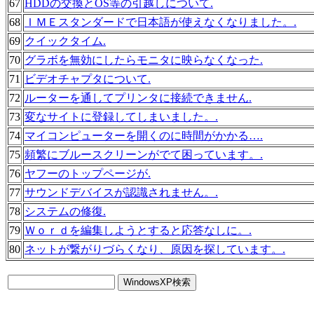
67
HDDの交換とOS等の引越しについて.
68
ＩＭＥスタンダードで日本語が使えなくなりました。.
69
クイックタイム.
70
グラボを無効にしたらモニタに映らなくなった.
71
ビデオチャプタについて.
72
ルーターを通してプリンタに接続できません.
73
変なサイトに登録してしまいました。.
74
マイコンピューターを開くのに時間がかかる….
75
頻繁にブルースクリーンがでて困っています。.
76
ヤフーのトップページが.
77
サウンドデバイスが認識されません。.
78
システムの修復.
79
Ｗｏｒｄを編集しようとすると応答なしに。.
80
ネットが繋がりづらくなり、原因を探しています。.