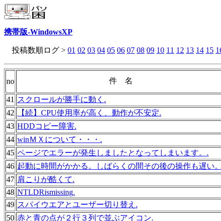
携帯版-WindowsXP
投稿数順ログ >
01
02
03
04
05
06
07
08
09
10
11
12
13
14
15
1
件 名
no
41
スクロールが勝手に動く.
42
【続】CPU使用率が高く、動作が不安定.
43
HDDコピー障害.
44
winＭＸについて・・・.
45
ページでエラーが発生しましたとなってしまいます。.
46
起動に時間がかかる。しばらくの間その後の操作も遅い。
47
肩こりが酷くて.
48
NTLDRismissing.
49
スパイウエアとユーザー切り替え.
50
赤と青の点が２行３列で並ぶアイコン.