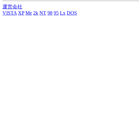
運営会社
VISTA
XP
Me
2k
NT
98
95
Lx
DOS