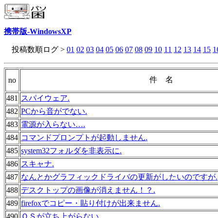
携帯版-WindowsXP
投稿数順ログ >
01
02
03
04
05
06
07
08
09
10
11
12
13
14
15
1
件 名
no
481
スパイウェア.
482
PCから音がでない.
483
電源が入らない….
484
コマンドプロンプトが起動しません.
485
system32フォルダを非表示に.
486
スキャナ.
487
なんとかグラフィックドライバの更新がしたいのですが.
488
デスクトップの画像が消えません！？.
489
firefoxでコピー・貼り付けが出来ません.
490
ＯＳが立ち上がらない.