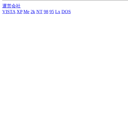
運営会社
VISTA
XP
Me
2k
NT
98
95
Lx
DOS