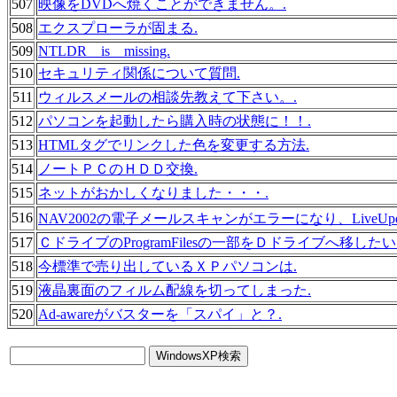
507
映像をDVDへ焼くことができません。.
508
エクスプローラが固まる.
509
NTLDR is missing.
510
セキュリティ関係について質問.
511
ウィルスメールの相談先教えて下さい。.
512
パソコンを起動したら購入時の状態に！！.
513
HTMLタグでリンクした色を変更する方法.
514
ノートＰＣのＨＤＤ交換.
515
ネットがおかしくなりました・・・.
516
NAV2002の電子メールスキャンがエラーになり、LiveUp
517
ＣドライブのProgramFilesの一部をＤドライブへ移した
518
今標準で売り出しているＸＰパソコンは.
519
液晶裏面のフィルム配線を切ってしまった.
520
Ad-awareがバスターを「スパイ」と？.