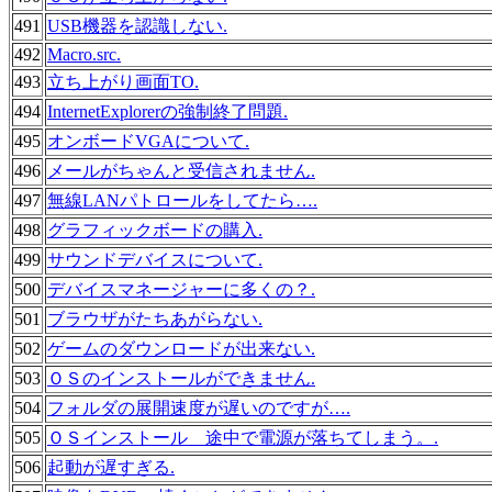
491
USB機器を認識しない.
492
Macro.src.
493
立ち上がり画面TO.
494
InternetExplorerの強制終了問題.
495
オンボードVGAについて.
496
メールがちゃんと受信されません.
497
無線LANパトロールをしてたら….
498
グラフィックボードの購入.
499
サウンドデバイスについて.
500
デバイスマネージャーに多くの？.
501
ブラウザがたちあがらない.
502
ゲームのダウンロードが出来ない.
503
ＯＳのインストールができません.
504
フォルダの展開速度が遅いのですが….
505
ＯＳインストール 途中で電源が落ちてしまう。.
506
起動が遅すぎる.