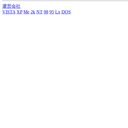
運営会社
VISTA
XP
Me
2k
NT
98
95
Lx
DOS