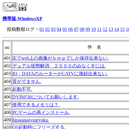
携帯版-WindowsXP
投稿数順ログ >
01
02
03
04
05
06
07
08
09
10
11
12
13
14
15
1
件 名
no
401
IEでweb上の画像がｂｍｐでしか保存出来ない.
402
デュアル状態解消 ２０００のみなくすには.
403
IO・DATAのルーターがCATVに接続出来ない.
404
音がでません.
405
起動不可.
406
DVINF30についてお願いします.
407
使用できるメモリは？.
408
PCゲームの再インストール.
409
hiragananyuuryoku.
410
OS起動時にフリーズする.