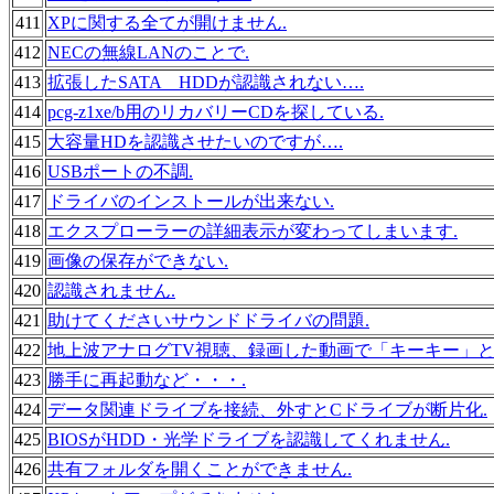
411
XPに関する全てが開けません.
412
NECの無線LANのことで.
413
拡張したSATA HDDが認識されない….
414
pcg-z1xe/b用のリカバリーCDを探している.
415
大容量HDを認識させたいのですが….
416
USBポートの不調.
417
ドライバのインストールが出来ない.
418
エクスプローラーの詳細表示が変わってしまいます.
419
画像の保存ができない.
420
認識されません.
421
助けてくださいサウンドドライバの問題.
422
地上波アナログTV視聴、録画した動画で「キーキー」と
423
勝手に再起動など・・・.
424
データ関連ドライブを接続、外すとCドライブが断片化.
425
BIOSがHDD・光学ドライブを認識してくれません.
426
共有フォルダを開くことができません.