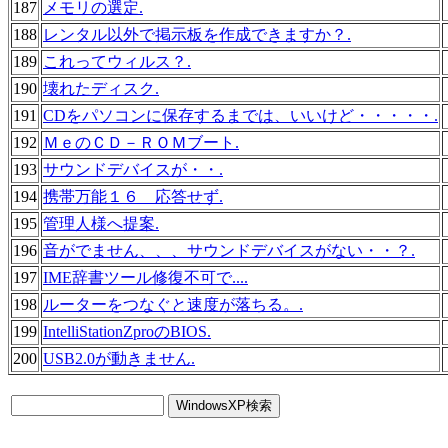
187
メモリの選定.
188
レンタル以外で掲示板を作成できますか？.
189
これってウィルス？.
190
壊れたディスク.
191
CDをパソコンに保存するまでは、いいけど・・・・・.
192
ＭｅのＣＤ－ＲＯＭブート.
193
サウンドデバイスが・・.
194
携帯万能１６ 応答せず.
195
管理人様へ提案.
196
音がでません、、、サウンドデバイスがない・・？.
197
IME辞書ツール修復不可で....
198
ルーターをつなぐと速度が落ちる。.
199
IntelliStationZproのBIOS.
200
USB2.0が動きません.