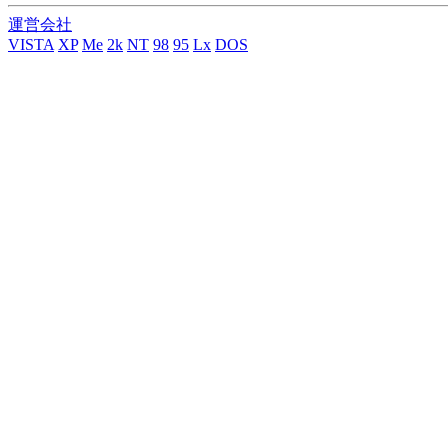
運営会社
VISTA
XP
Me
2k
NT
98
95
Lx
DOS