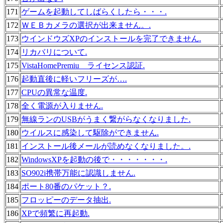
171
ゲームを起動してしばらくしたら・・・.
172
ＷＥＢカメラの選択が出来ません。.
173
ウインドウズXPのインストールを完了できません.
174
リカバリについて.
175
VistaHomePremiu ライセンス認証.
176
起動直後に軽いフリーズが….
177
CPUの異常な温度.
178
全く電源が入りません.
179
無線ランのUSBがうまく繋がらなくなりました.
180
ウイルスに感染して駆除ができません.
181
インストール後メールが読めなくなりました。.
182
WindowsXPを起動の後で・・・・・・・.
183
SO902i携帯万能に認識しません.
184
ポート80番のパケット？.
185
フロッピーのデータ抽出.
186
XPで頻繁に再起動.