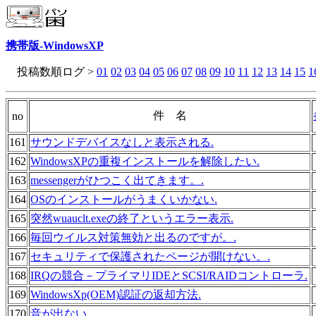
携帯版-WindowsXP
投稿数順ログ >
01
02
03
04
05
06
07
08
09
10
11
12
13
14
15
1
件 名
no
161
サウンドデバイスなしと表示される.
162
WindowsXPの重複インストールを解除したい.
163
messengerがひつこく出てきます。.
164
OSのインストールがうまくいかない.
165
突然wuauclt.exeの終了というエラー表示.
166
毎回ウイルス対策無効と出るのですが。.
167
セキュリティで保護されたページが開けない。.
168
IRQの競合－プライマリIDEとSCSI/RAIDコントローラ.
169
WindowsXp(OEM)認証の返却方法.
170
音が出ない.